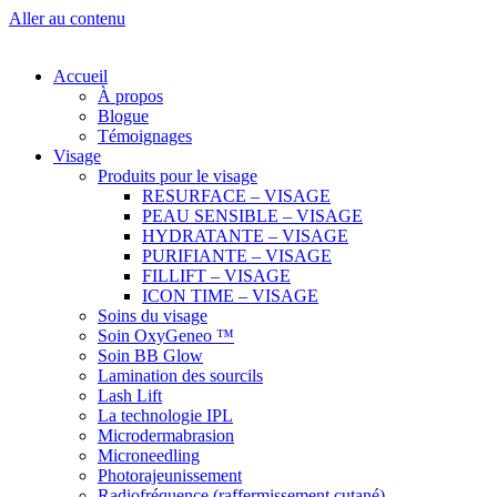
Aller au contenu
Accueil
À propos
Blogue
Témoignages
Visage
Produits pour le visage
RESURFACE – VISAGE
PEAU SENSIBLE – VISAGE
HYDRATANTE – VISAGE
PURIFIANTE – VISAGE
FILLIFT – VISAGE
ICON TIME – VISAGE
Soins du visage
Soin OxyGeneo ™
Soin BB Glow
Lamination des sourcils
Lash Lift
La technologie IPL
Microdermabrasion
Microneedling
Photorajeunissement
Radiofréquence (raffermissement cutané)