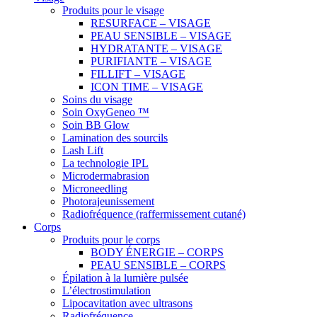
Produits pour le visage
RESURFACE – VISAGE
PEAU SENSIBLE – VISAGE
HYDRATANTE – VISAGE
PURIFIANTE – VISAGE
FILLIFT – VISAGE
ICON TIME – VISAGE
Soins du visage
Soin OxyGeneo ™
Soin BB Glow
Lamination des sourcils
Lash Lift
La technologie IPL
Microdermabrasion
Microneedling
Photorajeunissement
Radiofréquence (raffermissement cutané)
Corps
Produits pour le corps
BODY ÉNERGIE – CORPS
PEAU SENSIBLE – CORPS
Épilation à la lumière pulsée
L’électrostimulation
Lipocavitation avec ultrasons
Radiofréquence