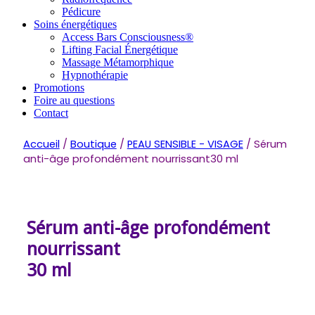
Pédicure
Soins énergétiques
Access Bars Consciousness®
Lifting Facial Énergétique
Massage Métamorphique
Hypnothérapie
Promotions
Foire au questions
Contact
Accueil
/
Boutique
/
PEAU SENSIBLE - VISAGE
/ Sérum
anti-âge profondément nourrissant30 ml
Sérum anti-âge profondément
nourrissant
30 ml