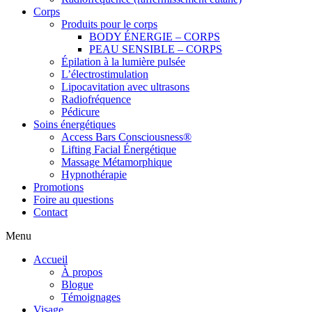
Corps
Produits pour le corps
BODY ÉNERGIE – CORPS
PEAU SENSIBLE – CORPS
Épilation à la lumière pulsée
L’électrostimulation
Lipocavitation avec ultrasons
Radiofréquence
Pédicure
Soins énergétiques
Access Bars Consciousness®
Lifting Facial Énergétique
Massage Métamorphique
Hypnothérapie
Promotions
Foire au questions
Contact
Menu
Accueil
À propos
Blogue
Témoignages
Visage