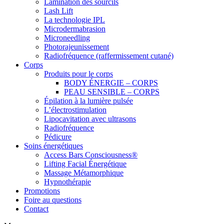
Lamination des sourcils
Lash Lift
La technologie IPL
Microdermabrasion
Microneedling
Photorajeunissement
Radiofréquence (raffermissement cutané)
Corps
Produits pour le corps
BODY ÉNERGIE – CORPS
PEAU SENSIBLE – CORPS
Épilation à la lumière pulsée
L’électrostimulation
Lipocavitation avec ultrasons
Radiofréquence
Pédicure
Soins énergétiques
Access Bars Consciousness®
Lifting Facial Énergétique
Massage Métamorphique
Hypnothérapie
Promotions
Foire au questions
Contact