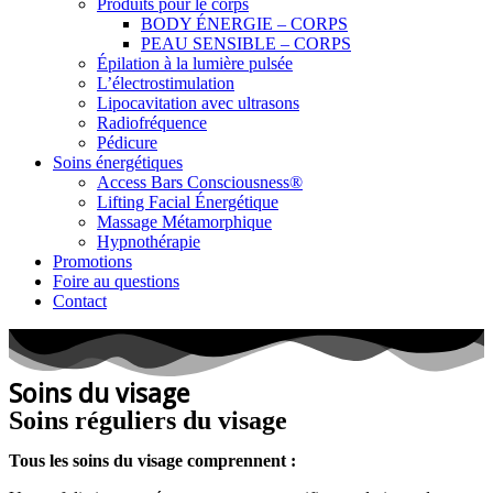
Produits pour le corps
BODY ÉNERGIE – CORPS
PEAU SENSIBLE – CORPS
Épilation à la lumière pulsée
L’électrostimulation
Lipocavitation avec ultrasons
Radiofréquence
Pédicure
Soins énergétiques
Access Bars Consciousness®
Lifting Facial Énergétique
Massage Métamorphique
Hypnothérapie
Promotions
Foire au questions
Contact
Soins du visage
Soins réguliers du visage
Tous les soins du visage comprennent
: