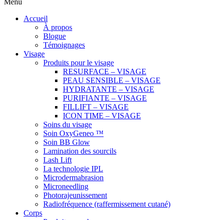
Menu
Accueil
À propos
Blogue
Témoignages
Visage
Produits pour le visage
RESURFACE – VISAGE
PEAU SENSIBLE – VISAGE
HYDRATANTE – VISAGE
PURIFIANTE – VISAGE
FILLIFT – VISAGE
ICON TIME – VISAGE
Soins du visage
Soin OxyGeneo ™
Soin BB Glow
Lamination des sourcils
Lash Lift
La technologie IPL
Microdermabrasion
Microneedling
Photorajeunissement
Radiofréquence (raffermissement cutané)
Corps