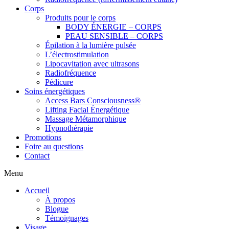
Corps
Produits pour le corps
BODY ÉNERGIE – CORPS
PEAU SENSIBLE – CORPS
Épilation à la lumière pulsée
L’électrostimulation
Lipocavitation avec ultrasons
Radiofréquence
Pédicure
Soins énergétiques
Access Bars Consciousness®
Lifting Facial Énergétique
Massage Métamorphique
Hypnothérapie
Promotions
Foire au questions
Contact
Menu
Accueil
À propos
Blogue
Témoignages
Visage