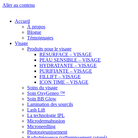
Aller au contenu
Accueil
À propos
Blogue
Témoignages
Visage
Produits pour le visage
RESURFACE – VISAGE
PEAU SENSIBLE – VISAGE
HYDRATANTE – VISAGE
PURIFIANTE – VISAGE
FILLIFT – VISAGE
ICON TIME – VISAGE
Soins du visage
Soin OxyGeneo ™
Soin BB Glow
Lamination des sourcils
Lash Lift
La technologie IPL
Microdermabrasion
Microneedling
Photorajeunissement
Radiofréquence (raffermissement cutané)