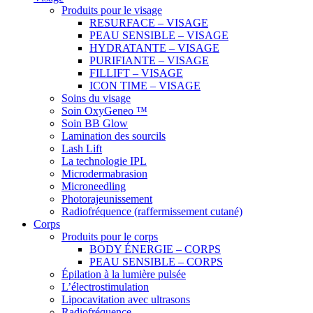
Produits pour le visage
RESURFACE – VISAGE
PEAU SENSIBLE – VISAGE
HYDRATANTE – VISAGE
PURIFIANTE – VISAGE
FILLIFT – VISAGE
ICON TIME – VISAGE
Soins du visage
Soin OxyGeneo ™
Soin BB Glow
Lamination des sourcils
Lash Lift
La technologie IPL
Microdermabrasion
Microneedling
Photorajeunissement
Radiofréquence (raffermissement cutané)
Corps
Produits pour le corps
BODY ÉNERGIE – CORPS
PEAU SENSIBLE – CORPS
Épilation à la lumière pulsée
L’électrostimulation
Lipocavitation avec ultrasons
Radiofréquence